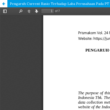
Pengaruh Current Rasio Terhadap Laba Perusahaan Pada PT 