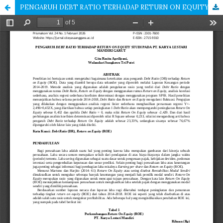
PENGARUH DEBT RATIO TERHADAP RETURN ON EQUITY STUDI PADA PT. KARYA LESTARI MANDIRI GARUT