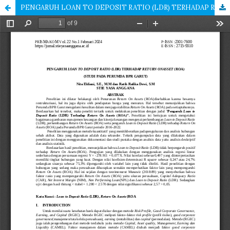
PENGARUH LOAN TO DEPOSIT RATIO (LDR) TERHADAP RETURN ON ASSET (ROA) (STUDI PADA PERUMDA BPR GARUT)